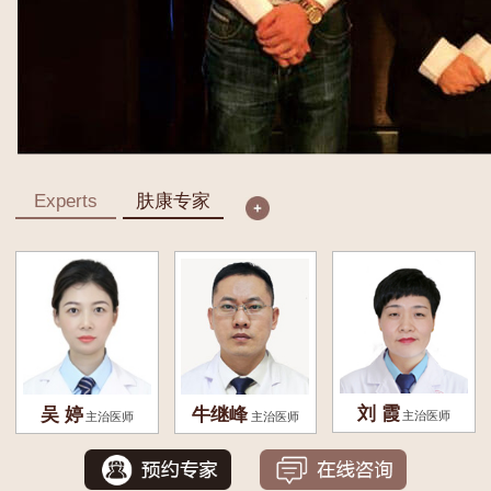
Experts
肤康专家
刘 霞
吴 婷
牛继峰
主治医师
主治医师
主治医师