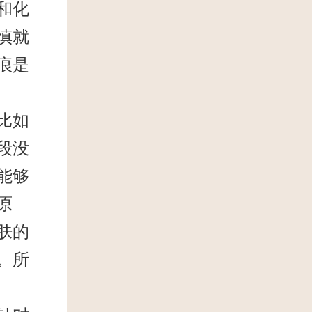
和化
慎就
痕是
比如
段没
能够
原
肤的
。所