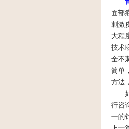
面部
刺激
大程
技术
全不
简单
方法
如果
行咨
一的
上一