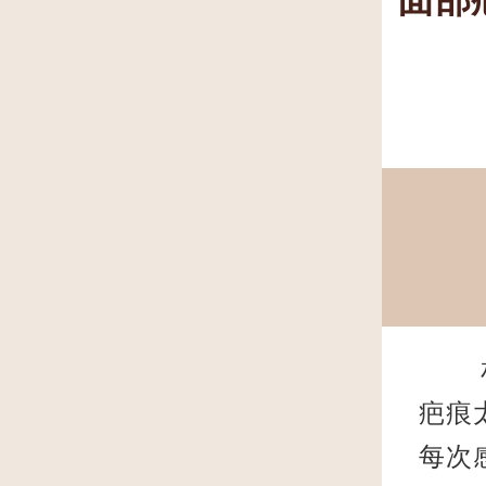
相信
疤痕
每次