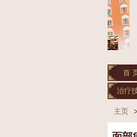
首 
治疗
主页
面部