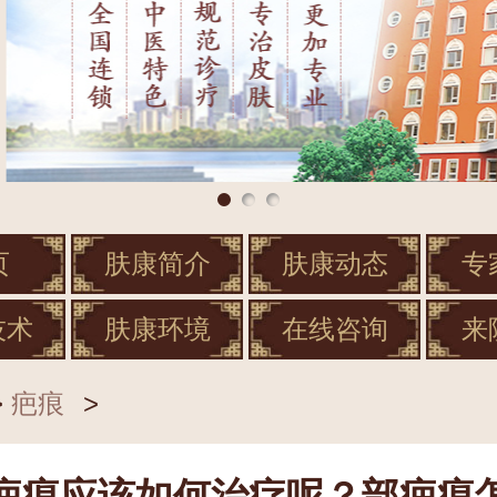
页
肤康简介
肤康动态
专
技术
肤康环境
在线咨询
来
>
疤痕
>
疤痕应该如何治疗呢？部疤痕