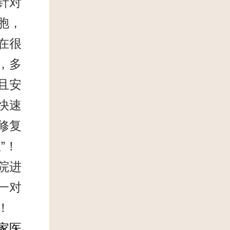
针对
胞，
在很
，多
且安
快速
修复
”！
院进
一对
！
家医