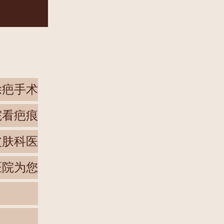
除疤手术
院看疤痕
皮肤科医
医院为您
？