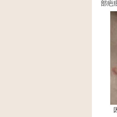
部疤
因为