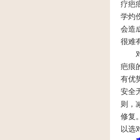
疗疤
学灼
会造
很难
对于
疤痕
有优
安全
则，
修复
以选