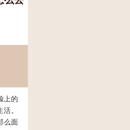
脸上的
生活。
那么面