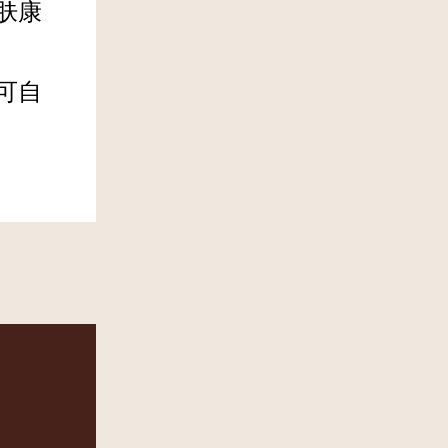
肤康
可自