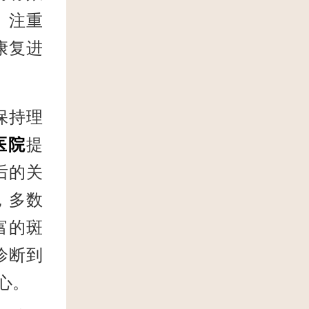
、注重
康复进
保持理
医院
提
后的关
，多数
富的斑
诊断到
心。