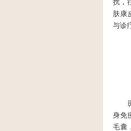
扰，
肤康
与诊
斑秃
身免
毛囊