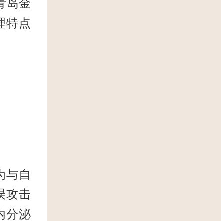
青岛金
理特点
为与自
误攻击
内分泌