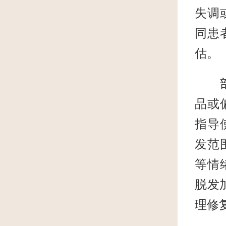
失调
同患
估。
部分
品或
指导
发范
等情
脱发
理修