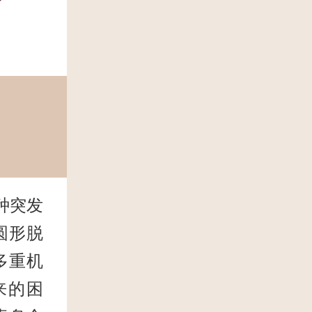
种突发
圆形脱
多重机
来的困