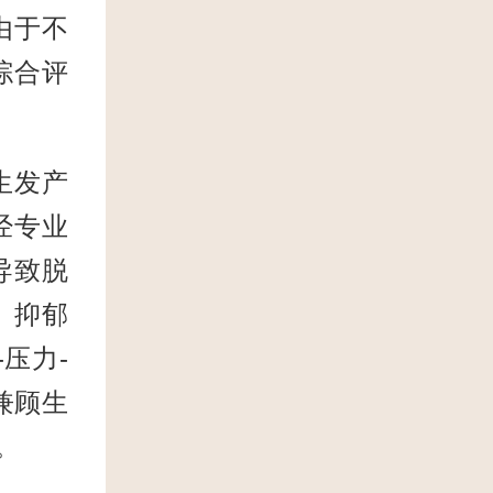
由于不
综合评
生发产
经专业
导致脱
、抑郁
压力-
兼顾生
。