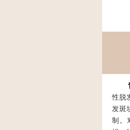
性脱
发斑
制。