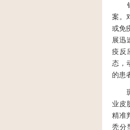
针对
案。
或免
展迅
疫反
态，
的患
斑秃
业皮
精准
秃分