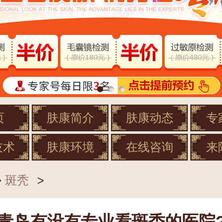
页
肤康简介
肤康动态
专
技术
肤康环境
在线咨询
来
>
斑秃
>
青岛有没有专业看斑秃的医院