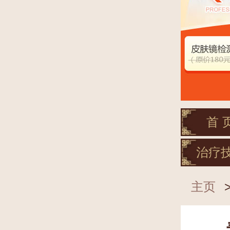
首 
治疗
主页