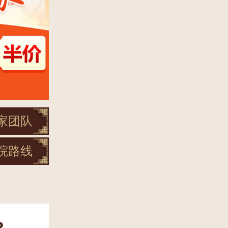
家团队
院路线
?