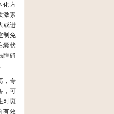
体化方
质激素
大或进
控制免
毛囊状
眠障碍
。
高，专
备，可
生对斑
的有效