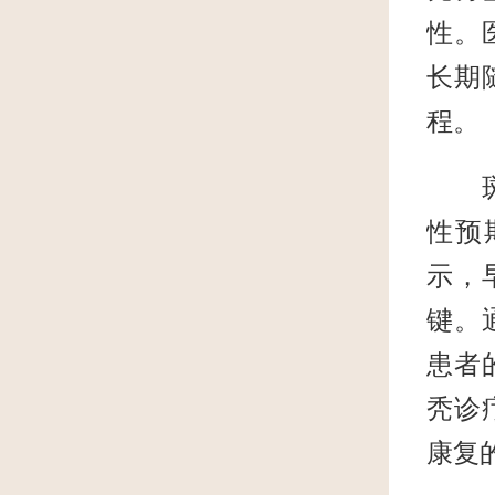
性。
长期
程。
斑秃
性预
示，
键。
患者
秃诊
康复