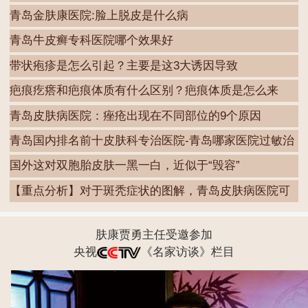
青岛金肤康医院:脸上脱皮是什么病
青岛牛皮癣专科医院哪个效果好
带状疱疹是怎么引起？主要是这3大诱因导致
疤痕疙瘩和疤痕体质有什么区别？疤痕体质是怎么来
的？
青岛皮肤病医院：痤疮出现在不同部位的9个原因
青岛国内排名前十皮肤科专治医院-青岛哪家医院过敏治
国外这对双胞胎皮肤一黑一白，近似于“毁容”
【重点分析】对于斑秃症状的图解，青岛皮肤病医院可
在
肤康贾勇主任受邀参加
央视
《名家访谈》栏目