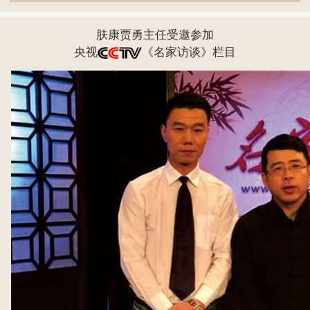
肤康贾勇主任受邀参加
央视
《名家访谈》栏目