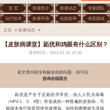
首 页
肤康简介
肤康动态
专家团队
治疗技术
肤康环境
在线咨询
来院路线
主页
>
肤康动态
>
【皮肤病课堂】跖疣和鸡眼有什么区别？
发布时间：2021-01-26 16:36
若文章内容没有解决你的问题，你可以：
咨询在线医生
跖疣是产生于足跖的寻常疣，由人人乳头病毒
（HPV-1、3、4型）所造成的一种普遍的皮肤病，可
根据本身打疫苗而使疣体增加。创伤和磨擦能为其病