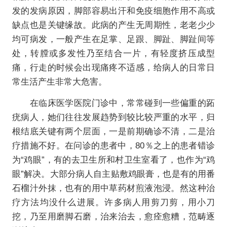
发的发病原因，脚部容易出汗和免疫细胞作用不高或
缺点也是关键缘故。此病的产生无周期性，老老少少
均可病发，一般产生在足掌、足跟、脚趾、脚趾间等
处，转膛或多发性乃至结合一片，有轻度挤压成型
痛，行走的时候会出现痛疼不适感，给病人的日常日
常生活产生非常大危害。
在临床医学医院门诊中，常常碰到一些偏重的跖
疣病人，她们往往发展趋势到较比较严重的水平，归
根结底关键有两个层面，一是前期确诊不清，二是治
疗措施不好。在问诊的患者中，80％之上的患者错诊
为“鸡眼”，有的去卫生所和村卫生室看了，也作为“鸡
眼”解决。大部分病人自主贴敷鸡眼膏，也是有的用番
石榴汁外抹，也有的用中草药材煎液泡浸。然这种治
疗方法均没什么进展。许多病人用剪刀剪，用小刀
挖，乃至用磨脚石磨，治来治去，愈痊愈糟，范畴逐