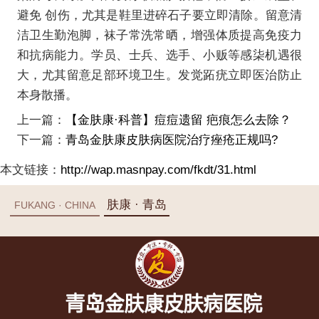
避免 创伤，尤其是鞋里进碎石子要立即清除。留意清
洁卫生勤泡脚，袜子常洗常晒，增强体质提高免疫力
和抗病能力。学员、士兵、选手、小贩等感柒机遇很
大，尤其留意足部环境卫生。发觉跖疣立即医治防止
本身散播。
上一篇：
【金肤康·科普】痘痘遗留 疤痕怎么去除？
下一篇：
青岛金肤康皮肤病医院治疗痤疮正规吗?
本文链接：
http://wap.masnpay.com/fkdt/31.html
肤康 · 青岛
FUKANG · CHINA