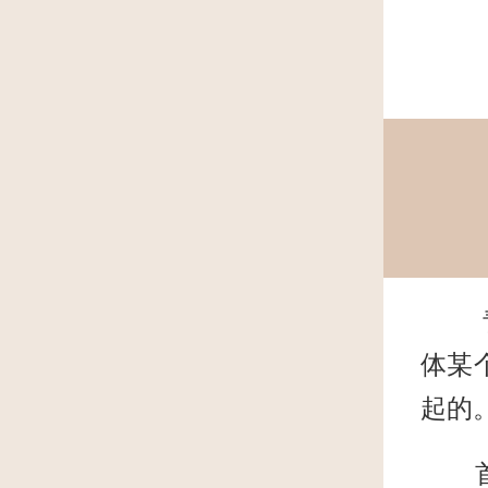
青岛
体某
起的
首先