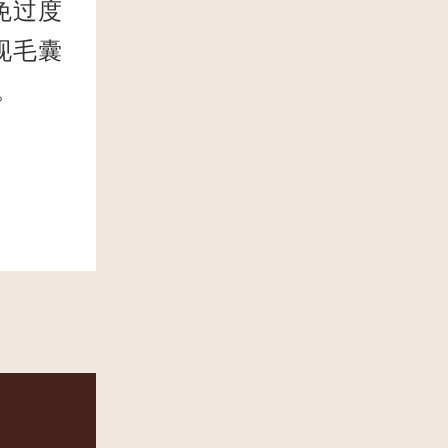
免过度
现毛囊
。