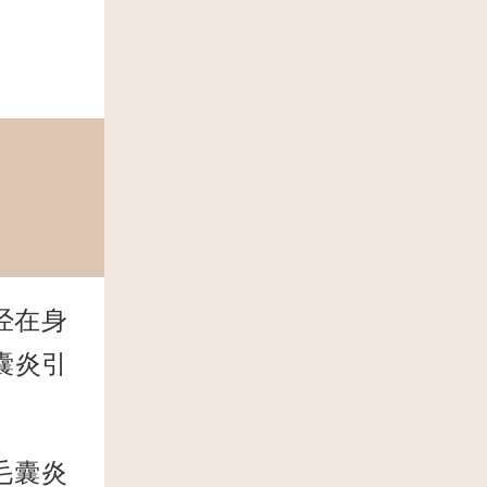
经在身
囊炎引
毛囊炎