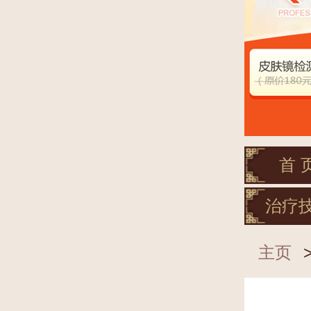
首 
治疗
主页