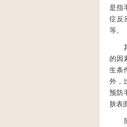
是指
症反
等。
其次
的因
生条
外，
预防
肤表
除了