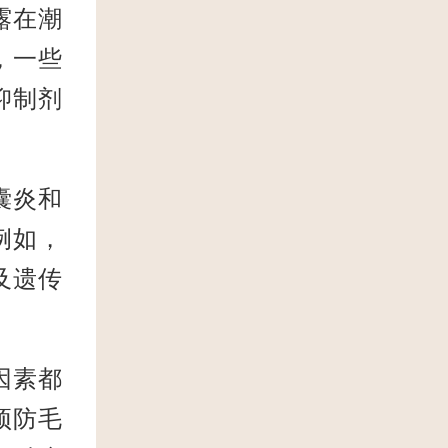
露在潮
，一些
抑制剂
囊炎和
例如，
及遗传
。
因素都
预防毛