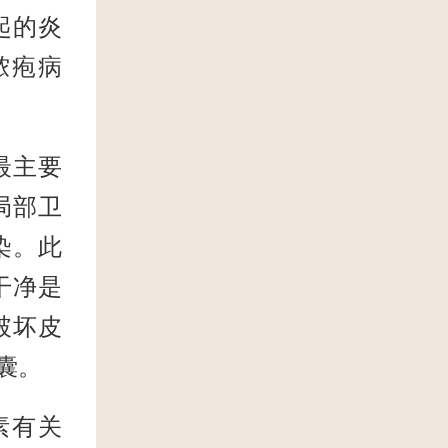
起的炎
脓疱病
最主要
局部卫
染。此
干净是
破坏皮
囊。
素有关