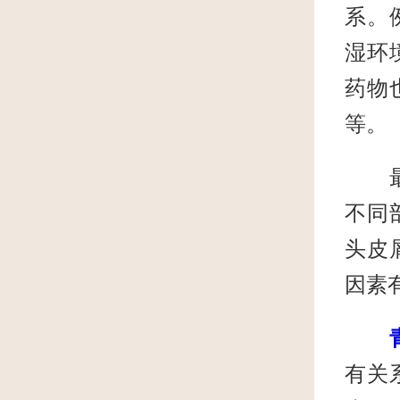
系。
湿环
药物
等。
最后
不同
头皮
因素
有关