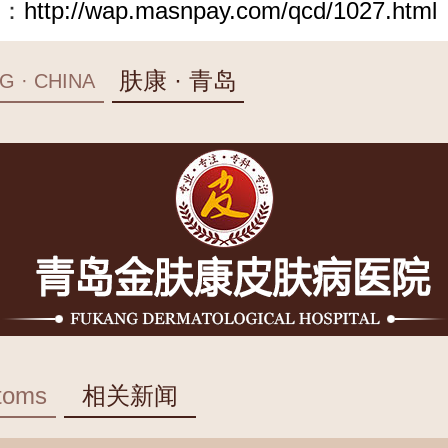
：
http://wap.masnpay.com/qcd/1027.html
肤康 · 青岛
G · CHINA
toms
相关新闻