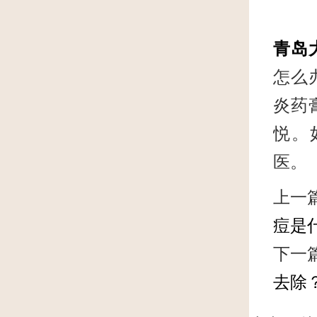
青岛
怎么
炎药
悦。
医。
上一
痘是
下一
去除