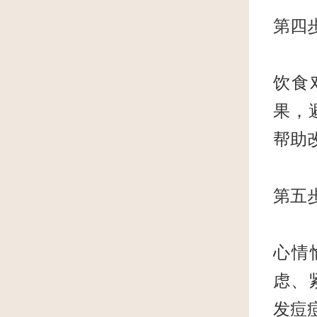
第四
饮食
果，
帮助
第五
心情
虑、
发痘