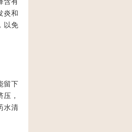
择含有
发炎和
，以免
能留下
挤压，
药水清