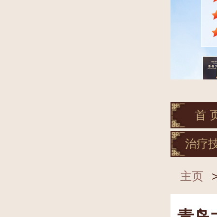
首 
治疗
主页
青岛