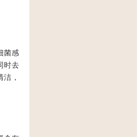
细菌感
同时去
清洁，