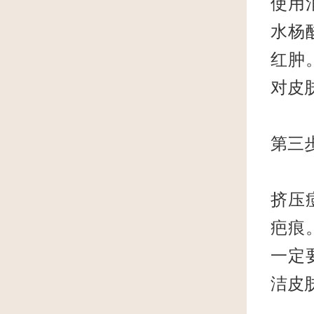
使用
水杨
红肿
对皮
第三
挤压
疤痕
一定
洁皮