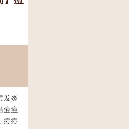
痘发炎
当痘痘
，痘痘