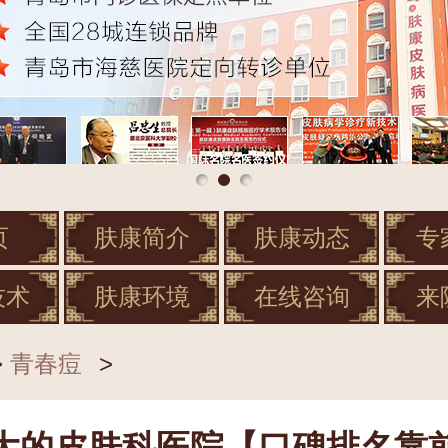
页
肤康简介
肤康动态
专
技术
肤康环境
在线咨询
来
>
青春痘
>
大的皮肤科医院【口碑排名靠