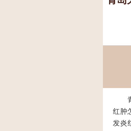
青岛
红肿
发炎