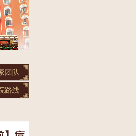
家团队
院路线
前】痘