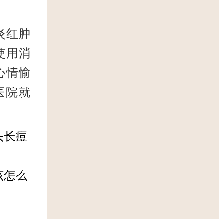
炎红肿
使用消
心情愉
医院就
头长痘
该怎么