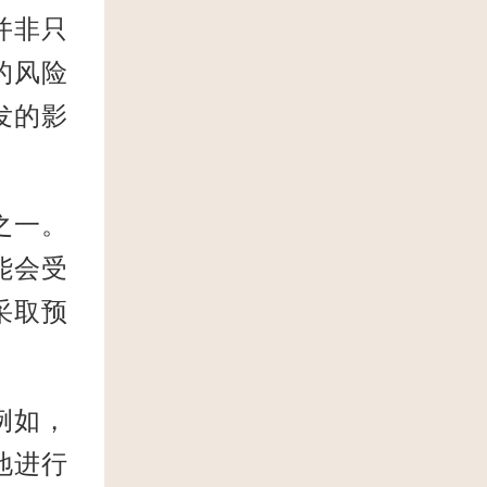
并非只
的风险
发的影
之一。
能会受
采取预
例如，
地进行