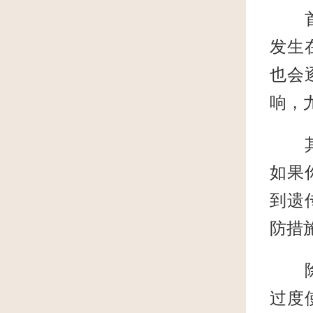
首先
发生
也会
响，
其次
如果
到遗
防措
除此
过度