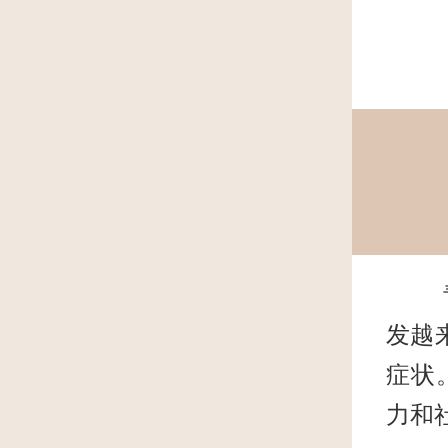
青岛
发越
症状
力和