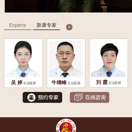
Experts
肤康专家
刘 霞
吴 婷
牛继峰
主治医师
主治医师
主治医师