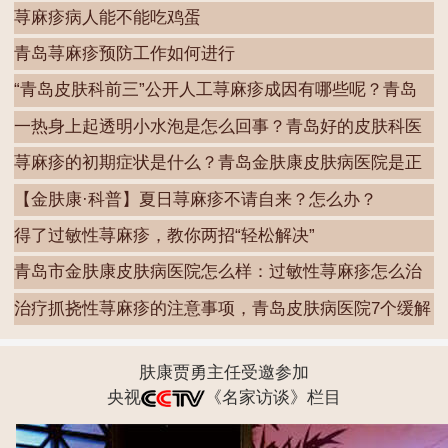
荨麻疹病人能不能吃鸡蛋
青岛荨麻疹预防工作如何进行
“青岛皮肤科前三”公开人工荨麻疹成因有哪些呢？青岛
一热身上起透明小水泡是怎么回事？青岛好的皮肤科医
院
荨麻疹的初期症状是什么？青岛金肤康皮肤病医院是正
规
【金肤康·科普】夏日荨麻疹不请自来？怎么办？
得了过敏性荨麻疹，教你两招“轻松解决”
青岛市金肤康皮肤病医院怎么样：过敏性荨麻疹怎么治
最
治疗抓挠性荨麻疹的注意事项，青岛皮肤病医院7个缓解
肤康贾勇主任受邀参加
央视
《名家访谈》栏目