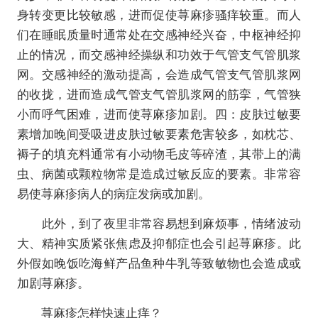
身转变更比较敏感，进而促使荨麻疹骚痒较重。而人
们在睡眠质量时通常处在交感神经兴奋，中枢神经抑
止的情况，而交感神经操纵和功效于气管支气管肌浆
网。交感神经的激动提高，会造成气管支气管肌浆网
的收拢，进而造成气管支气管肌浆网的筋挛，气管狭
小而呼气困难，进而使荨麻疹加剧。四：皮肤过敏要
素增加晚间受吸进皮肤过敏要素危害较多，如枕芯、
褥子的填充料通常有小动物毛皮等碎渣，其带上的满
虫、病菌或颗粒物常是造成过敏反应的要素。非常容
易使荨麻疹病人的病症发病或加剧。
此外，到了夜里非常容易想到麻烦事，情绪波动
大、精神实质紧张焦虑及抑郁症也会引起荨麻疹。此
外假如晚饭吃海鲜产品鱼种牛乳等致敏物也会造成或
加剧荨麻疹。
荨麻疹怎样快速止痒？