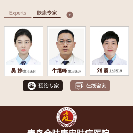
Experts
肤康专家
刘 霞
吴 婷
牛继峰
主治医师
主治医师
主治医师