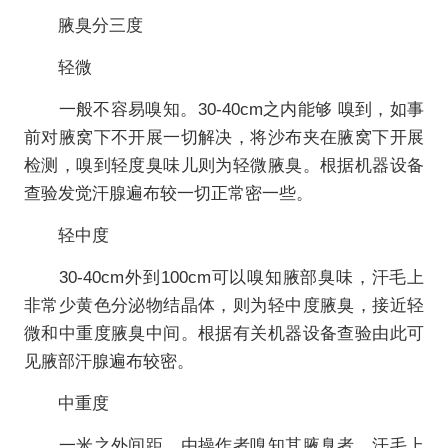
腋臭分三度
轻微
一般不容易嗅知。30-40cm之内能够 嗅到，如事
前对腋窝下不开展一切解决，将沙布夹在腋窝下开展
检测，嗅到轻度臭味儿则为轻微腋臭。根据机器设备
查验发觉汗腺遍布较一切正常密一些。
轻中度
30-40cm外到100cm可以嗅知腋部臭味，汗毛上
非常少黄色分泌物结晶体，则为轻中度腋臭，接近轻
微和中重度腋臭中间。根据有关机器设备查验由此可
见腋部汗腺遍布较密。
中重度
一米之外间距，由操作者嗅知其腋臭者，汗毛上