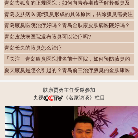
青岛去狐臭的正规医院：如何向青春期孩子解释狐臭及
其
青岛皮肤病医院#狐臭形成的具体原因，祛除狐臭需要注
青岛腋臭医院治疗好吗？青岛金肤康皮肤病医院好吗？
青岛皮肤病医院发布腋臭可以治疗吗?
青岛长久的腋臭怎么治疗
「关注」青岛腋臭医院排名前十医院，如何预防腋臭的
发
夏天腋臭是怎么引起的？青岛前三治疗腋臭的金肤康医
院
肤康贾勇主任受邀参加
央视
《名家访谈》栏目