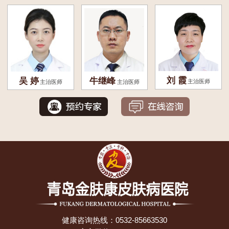
刘 霞
吴 婷
牛继峰
主治医师
主治医师
主治医师
健康咨询热线：
0532-85663530