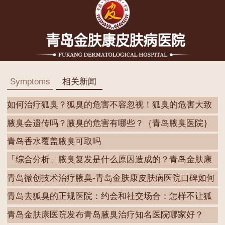
Symptoms
相关新闻
如何治疗狐臭？狐臭的危害不容忽视！狐臭的危害大致
分
腋臭会遗传吗？腋臭的危害有哪些？｛青岛腋臭医院｝
青岛香水覆盖腋臭可取吗
「综合分析」腋臭复发是什么原因造成的？青岛金肤康
皮
青岛微创技术治疗腋臭-青岛金肤康皮肤病医院口碑如何
青岛去狐臭的正规医院：约会和社交场合：怎样不让狐
臭
青岛金肤康医院发布青岛腋臭治疗知名医院哪家好？