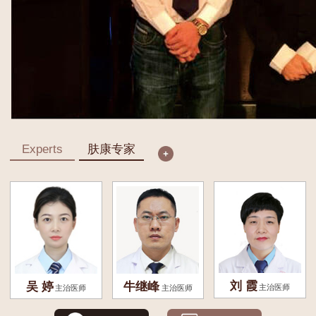
Experts
肤康专家
刘 霞
吴 婷
牛继峰
主治医师
主治医师
主治医师