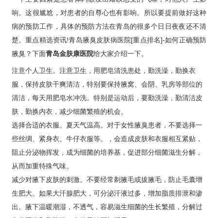
响。这很尴尬，对患者的自尊心也有影响。所以要提前做好这种
病的预防工作，具体的预防方法在青岛的很多个日日夜夜还不清
楚。重点精选资讯!青岛腋臭皮肤病医院[重点排名]-如何正确预防
腋臭？下面
青岛金肤康医院
给大家介绍一下。
注意个人卫生。注意卫生，用肥皂清洗患处，勤洗澡，勤换衣
服，保持皮肤干爽清洁，特别要保持腋窝、会阴、乳房等部位的
清洁，每天用肥皂水冲洗。特别是运动后，要勤洗澡，勤清洁皮
肤，勤换内衣，减少细菌繁殖的机会。
选择合适的衣服。夏天气温高。对于女性腋臭患者，不要选择一
些丝绸、紧身衣、牛仔衣服等。，会造成皮肤和衣服相互紧贴，
阻止分泌物挥发，成为细菌的培养基，促进部分细菌滋生分解，
从而加重特殊气味。
减少对腋下皮肤的刺激。不要经常剃腋毛或拔腋毛，防止毛囊增
生肥大。如果大汗腺肥大，可分泌汗液过多，增加脂质排泄和渗
出。腋下温暖潮湿，不透气，容易滋生细菌的生长繁殖，分解过