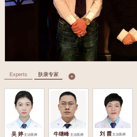
Experts
肤康专家
刘 霞
吴 婷
牛继峰
主治医师
主治医师
主治医师