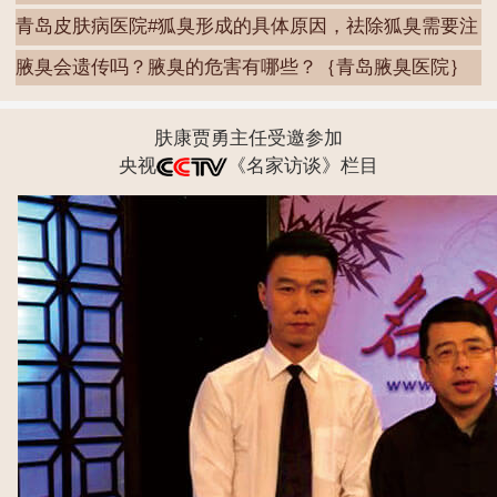
容
青岛皮肤病医院#狐臭形成的具体原因，祛除狐臭需要注
腋臭会遗传吗？腋臭的危害有哪些？｛青岛腋臭医院｝
肤康贾勇主任受邀参加
央视
《名家访谈》栏目