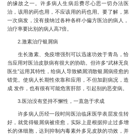
的缘故之一。许多病人生病后费尽心思一切办法医
治，该用的药也用，不应该用的药也用。要了解，第
一次病发，没有接纳过各种各样小偏方医治的病人，
治疗率要比别的病人高7倍。
2.激素治疗银屑病
生长激素、免疫增强剂可以迅速功效于​青岛，恰
当应用对医治皮肤病有很大的协助。但许多“武林无良
医生”运用其特性，给病人导致鳞屑消散银屑病痊愈的
错觉。使病人长期性依靠和应用，不但加剧病况，造
成 发作，也有很有可能危害肝部，引起别的恶变病。
3.医治没有坚持不懈性，一直急于求成
许多病人历经一段时间医治临床医学表层发生转
好，就觉得银屑病被痊愈，实际上是根据抑止过多增
长的体细胞，达到抑制内毒素外多见皮肤的功效，并