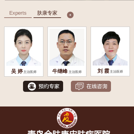
Experts
肤康专家
刘 霞
吴 婷
牛继峰
主治医师
主治医师
主治医师